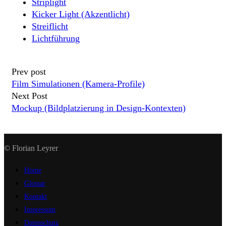
Striplight
Kicker Light (Akzentlicht)
Streiflicht
Lichtführung
Prev post
Film Simulationen (Kamera-Profile)
Next Post
Mockup (Bildplatzierung in Design-Kontexten)
© Florian Leyrer
Home
Glossar
Kontakt
Impressum
Datenschutz