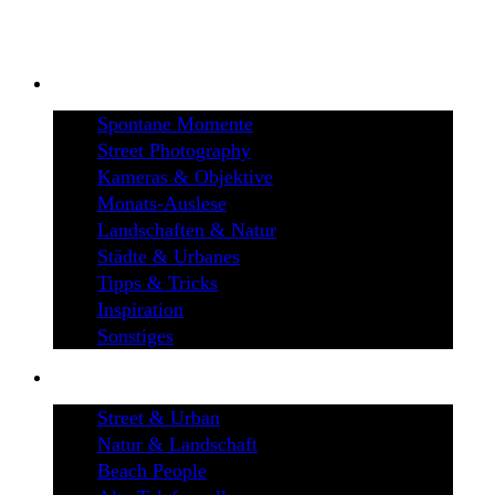
BLOG
Spontane Momente
Street Photography
Kameras & Objektive
Monats-Auslese
Landschaften & Natur
Städte & Urbanes
Tipps & Tricks
Inspiration
Sonstiges
GALERIEN
Street & Urban
Natur & Landschaft
Beach People