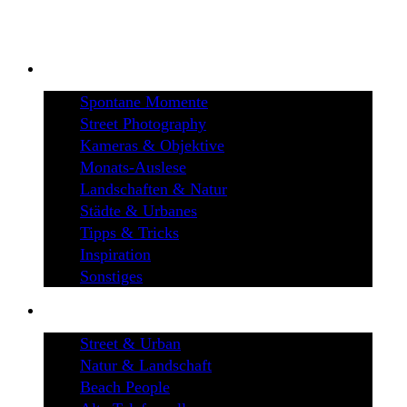
BLOG
Spontane Momente
Street Photography
Kameras & Objektive
Monats-Auslese
Landschaften & Natur
Städte & Urbanes
Tipps & Tricks
Inspiration
Sonstiges
GALERIEN
Street & Urban
Natur & Landschaft
Beach People