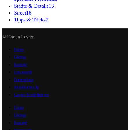
Städte & Details
13
Street
16
Tipps & Tricks
7
© Florian Leyrer
Home
Glossar
Kontakt
Impressum
Datenschutz
shop4karma.de
Cookie Einstellungen
Home
Glossar
Kontakt