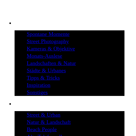
BLOG
Spontane Momente
Street Photography
Kameras & Objektive
Monats-Auslese
Landschaften & Natur
Städte & Urbanes
Tipps & Tricks
Inspiration
Sonstiges
GALERIEN
Street & Urban
Natur & Landschaft
Beach People