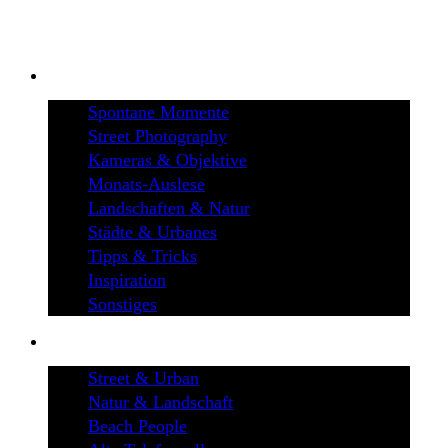
BLOG
Spontane Momente
Street Photography
Kameras & Objektive
Monats-Auslese
Landschaften & Natur
Städte & Urbanes
Tipps & Tricks
Inspiration
Sonstiges
GALERIEN
Street & Urban
Natur & Landschaft
Beach People