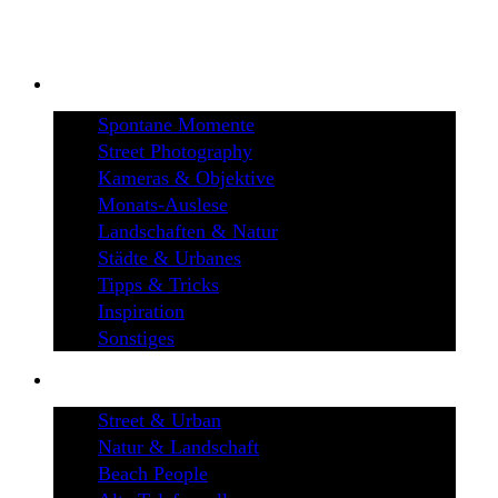
BLOG
Spontane Momente
Street Photography
Kameras & Objektive
Monats-Auslese
Landschaften & Natur
Städte & Urbanes
Tipps & Tricks
Inspiration
Sonstiges
GALERIEN
Street & Urban
Natur & Landschaft
Beach People