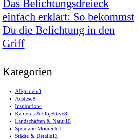
Das Belichtungsdreieck
einfach erklärt: So bekommst
Du die Belichtung in den
Griff
Kategorien
Allgemein
3
Auslese
8
Inspiration
4
Kameras & Objektive
8
Landschaften & Natur
15
Spontane Momente
1
Städte & Details
13