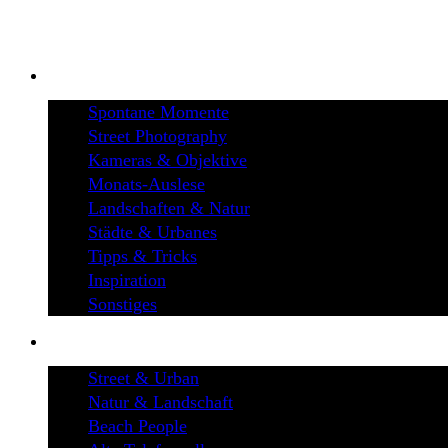
BLOG
Spontane Momente
Street Photography
Kameras & Objektive
Monats-Auslese
Landschaften & Natur
Städte & Urbanes
Tipps & Tricks
Inspiration
Sonstiges
GALERIEN
Street & Urban
Natur & Landschaft
Beach People