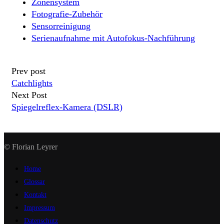
Zonensystem
Fotografie-Zubehör
Sensorreinigung
Serienaufnahme mit Autofokus-Nachführung
Prev post
Catchlights
Next Post
Spiegelreflex-Kamera (DSLR)
© Florian Leyrer
Home
Glossar
Kontakt
Impressum
Datenschutz