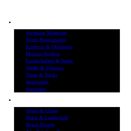
BLOG
Spontane Momente
Street Photography
Kameras & Objektive
Monats-Auslese
Landschaften & Natur
Städte & Urbanes
Tipps & Tricks
Inspiration
Sonstiges
GALERIEN
Street & Urban
Natur & Landschaft
Beach People