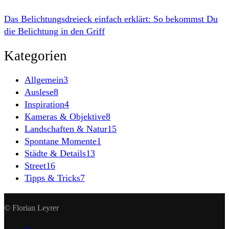
Das Belichtungsdreieck einfach erklärt: So bekommst Du
die Belichtung in den Griff
Kategorien
Allgemein
3
Auslese
8
Inspiration
4
Kameras & Objektive
8
Landschaften & Natur
15
Spontane Momente
1
Städte & Details
13
Street
16
Tipps & Tricks
7
© Florian Leyrer