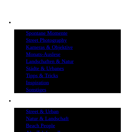
BLOG
Spontane Momente
Street Photography
Kameras & Objektive
Monats-Auslese
Landschaften & Natur
Städte & Urbanes
Tipps & Tricks
Inspiration
Sonstiges
GALERIEN
Street & Urban
Natur & Landschaft
Beach People