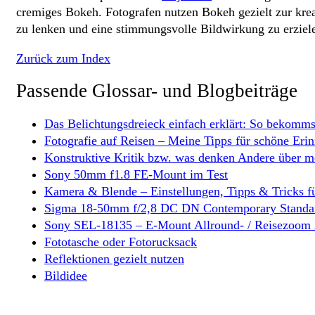
cremiges Bokeh. Fotografen nutzen Bokeh gezielt zur kre
zu lenken und eine stimmungsvolle Bildwirkung zu erziel
Zurück zum Index
Passende Glossar- und Blogbeiträge
Das Belichtungsdreieck einfach erklärt: So bekomms
Fotografie auf Reisen – Meine Tipps für schöne Eri
Konstruktive Kritik bzw. was denken Andere über m
Sony 50mm f1.8 FE-Mount im Test
Kamera & Blende – Einstellungen, Tipps & Tricks f
Sigma 18-50mm f/2,8 DC DN Contemporary Standa
Sony SEL-18135 – E-Mount Allround- / Reisezoom 
Fototasche oder Fotorucksack
Reflektionen gezielt nutzen
Bildidee