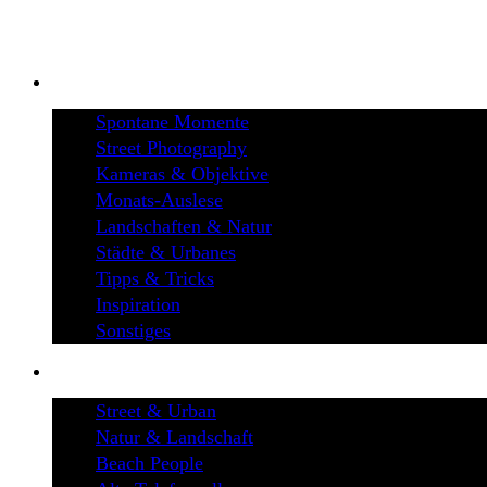
BLOG
Spontane Momente
Street Photography
Kameras & Objektive
Monats-Auslese
Landschaften & Natur
Städte & Urbanes
Tipps & Tricks
Inspiration
Sonstiges
GALERIEN
Street & Urban
Natur & Landschaft
Beach People