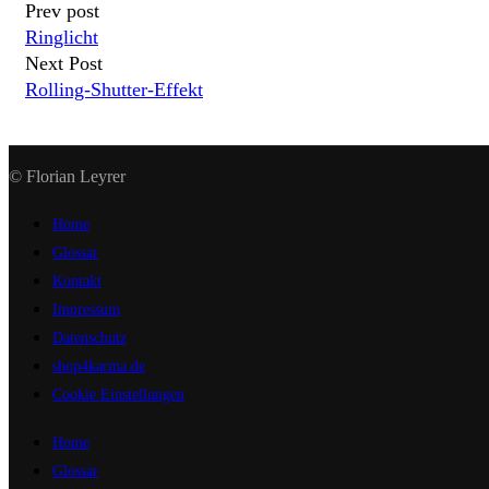
Prev post
Ringlicht
Next Post
Rolling-Shutter-Effekt
© Florian Leyrer
Home
Glossar
Kontakt
Impressum
Datenschutz
shop4karma.de
Cookie Einstellungen
Home
Glossar