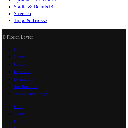
Städte & Details
13
Street
16
Tipps & Tricks
7
© Florian Leyrer
Home
Glossar
Kontakt
Impressum
Datenschutz
shop4karma.de
Cookie Einstellungen
Home
Glossar
Kontakt