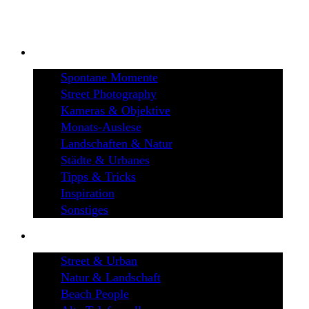
BLOG
Spontane Momente
Street Photography
Kameras & Objektive
Monats-Auslese
Landschaften & Natur
Städte & Urbanes
Tipps & Tricks
Inspiration
Sonstiges
GALERIEN
Street & Urban
Natur & Landschaft
Beach People