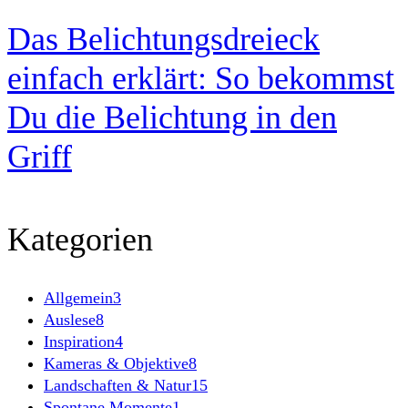
Das Belichtungsdreieck
einfach erklärt: So bekommst
Du die Belichtung in den
Griff
Kategorien
Allgemein
3
Auslese
8
Inspiration
4
Kameras & Objektive
8
Landschaften & Natur
15
Spontane Momente
1